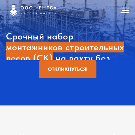
Срочный набор
монтажников строительных
лесов (СК)
на вахту без
опыта!
ОТКЛИКНУТЬСЯ!
Официальное трудоустройство по ТК РФ в
крупнейшие компании России
Без опыта с бесплатным обучением!
Обучение, проезд, проживание, питание,
спецодежда -
бесплатно!
ЗП за месяц:
от 120 000 р.