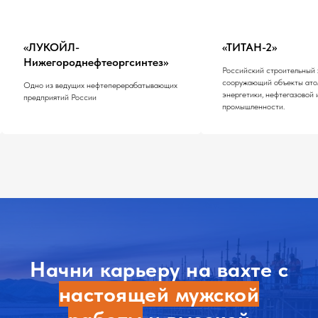
«ТИТАН-2»
«Главстрой»
Российский строительный холдинг,
Крупнейший застройщи
сооружающий объекты атомной и тепловой
энергетики, нефтегазовой и химической
промышленности.
Начни карьеру на вахте с
настоящей мужской